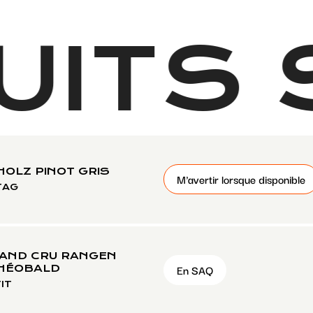
ITS 
OLZ PINOT GRIS
M'avertir lorsque disponible
TAG
RAND CRU RANGEN
En SAQ
THÉOBALD
IT