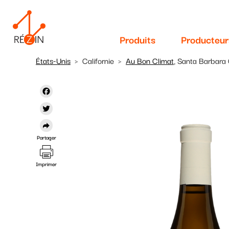
Navigation
Aller
au
principale
contenu
Produits
Producteur
principal
États-Unis
Californie
Au Bon Climat
, Santa Barbara 
Facebook
Twitter
Partager
Imprimer