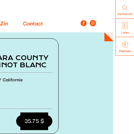
Recherche
Zin
Contact
Listes
Paiement
ARA COUNTY
PINOT BLANC
Californie
35.75 $