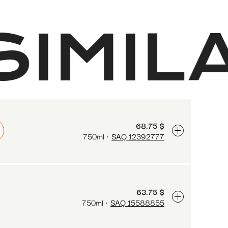
SIMIL
68.75 $
750ml
SAQ 12392777
63.75 $
750ml
SAQ 15588855