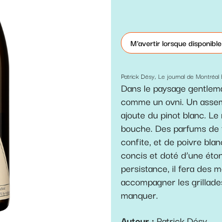
M'avertir lorsque disponible
Patrick Désy, Le journal de Montréa
Dans le paysage gentleman
comme un ovni. Un assemb
ajoute du pinot blanc. Le 
bouche. Des parfums de fr
confite, et de poivre blan
concis et doté d’une éton
persistance, il fera des m
accompagner les grillades
manquer.
Auteur
Patrick Désy