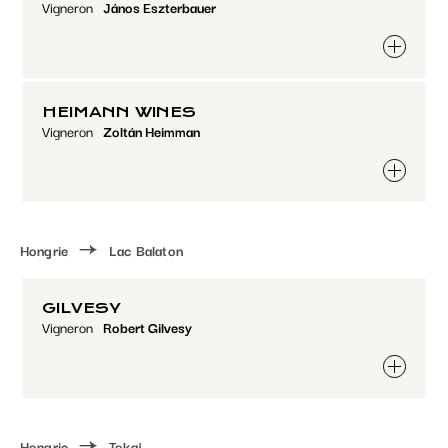
Vigneron
János Eszterbauer
Paramétrer les cookies
HEIMANN WINES
Vigneron
Zoltán Heimman
Hongrie
Lac Balaton
GILVESY
Vigneron
Robert Gilvesy
Hongrie
Tokaj