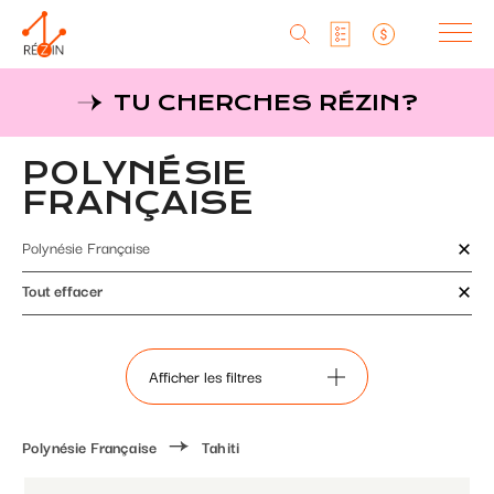
Produits
TU CHERCHES RÉZIN?
Liste particuliers
Producteurs
Aller
POLYNÉSIE
au
MagaZine
Liste titulaires
contenu
FRANÇAISE
principal
Tu cherches réZin?
Polynésie Française
Liste SAQ
MagaZin
Tout effacer
Contact
Afficher les filtres
RéZin
Polynésie Française
Tahiti
530, rue St-Zotique Est
Montréal, Qc, H2S 1M3
info@rezin.com