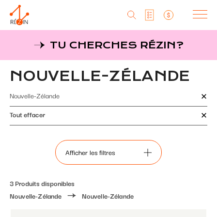
Produits
TU CHERCHES RÉZIN?
Liste particuliers
Producteurs
Aller
NOUVELLE-ZÉLANDE
au
MagaZine
Liste titulaires
contenu
Nouvelle-Zélande
principal
Tu cherches réZin?
Liste SAQ
Tout effacer
MagaZin
Contact
Afficher les filtres
3 Produits disponibles
RéZin
Nouvelle-Zélande
Nouvelle-Zélande
530, rue St-Zotique Est
Montréal, Qc, H2S 1M3
info@rezin.com