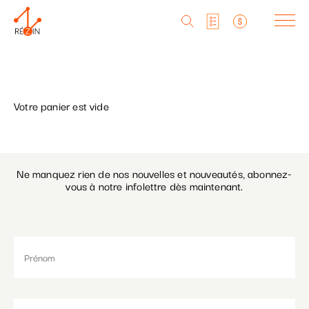
Produits
Liste particuliers
Producteurs
Aller
Votre panier est vide
au
MagaZine
Liste titulaires
contenu
principal
Tu cherches réZin?
Liste SAQ
Ne manquez rien de nos nouvelles et nouveautés, abonnez-
MagaZin
vous à notre infolettre dès maintenant.
Contact
RéZin
530, rue St-Zotique Est
Montréal, Qc, H2S 1M3
info@rezin.com