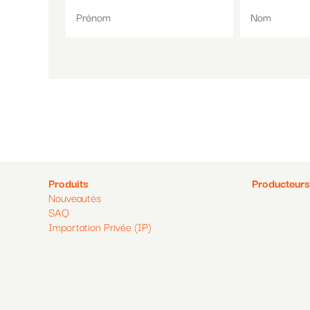
Pied
Pied
Produits
Producteurs
Nouveautés
de
de
SAQ
Importation Privée (IP)
page
page
2