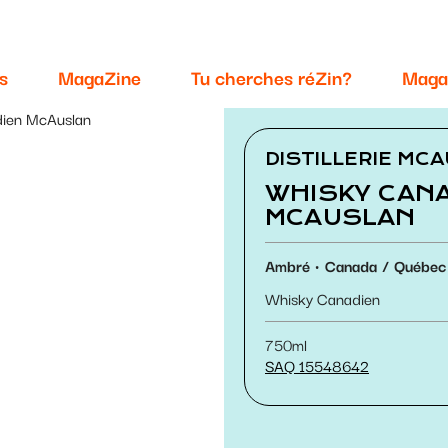
s
MagaZine
Tu cherches réZin?
Maga
dien McAuslan
DISTILLERIE MC
WHISKY CAN
MCAUSLAN
Ambré
Canada
Québec
Whisky Canadien
750ml
SAQ 15548642