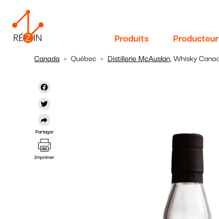
Navigation
Aller
au
principale
contenu
Produits
Producteur
principal
Canada
Québec
Distillerie McAuslan
, Whisky Cana
Facebook
Twitter
Partager
Imprimer