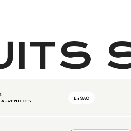
ITS S
X
En SAQ
 LAURENTIDES