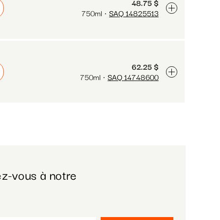
48.75 $
750ml
SAQ 14825513
62.25 $
750ml
SAQ 14748600
z-vous à notre