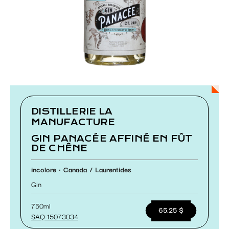
Paramétrer les cookies
DISTILLERIE LA
MANUFACTURE
GIN PANACÉE AFFINÉ EN FÛT
DE CHÊNE
incolore
Canada
Laurentides
Gin
750ml
65.25 $
SAQ 15073034