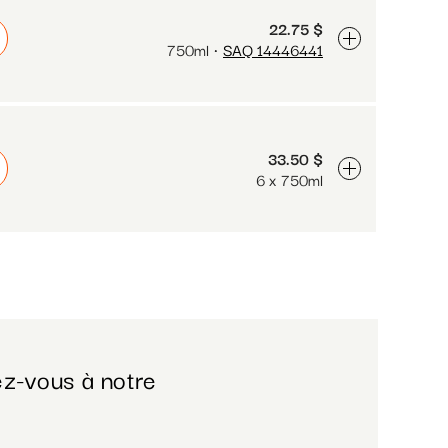
22.75 $
750ml
SAQ 14446441
33.50 $
6 x 750ml
z-vous à notre