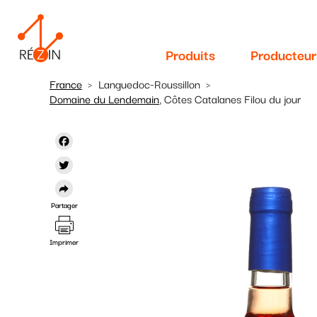
Navigation
Aller
au
principale
contenu
Produits
Producteur
principal
France
Languedoc-Roussillon
Domaine du Lendemain
, Côtes Catalanes Filou du jour
Facebook
Twitter
Partager
Imprimer