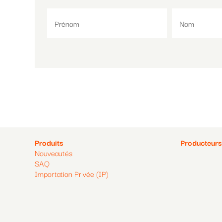
Pied
Pied
Produits
Producteurs
Nouveautés
de
de
SAQ
Importation Privée (IP)
page
page
2