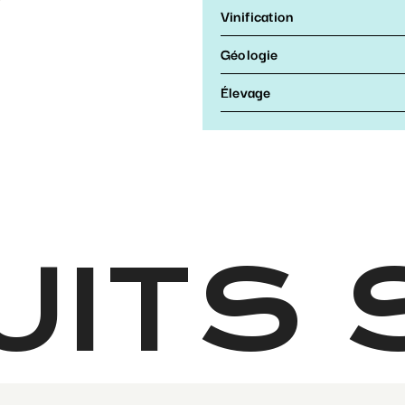
Vinification
Géologie
Élevage
ITS S