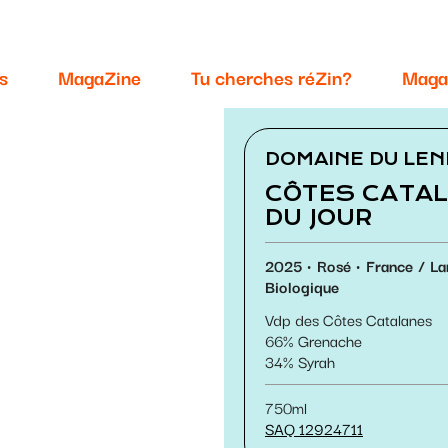
s
MagaZine
Tu cherches réZin?
Maga
DOMAINE DU LE
CÔTES CATAL
DU JOUR
2025
Rosé
France
La
Biologique
Vdp des Côtes Catalanes
66
Grenache
34
Syrah
750ml
SAQ 12924711