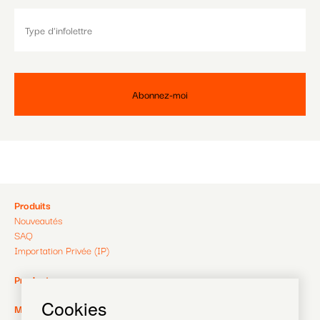
Pied
Produits
Nouveautés
de
SAQ
Importation Privée (IP)
page
Pied
Producteurs
de
Cookies
Pied
MagaZine