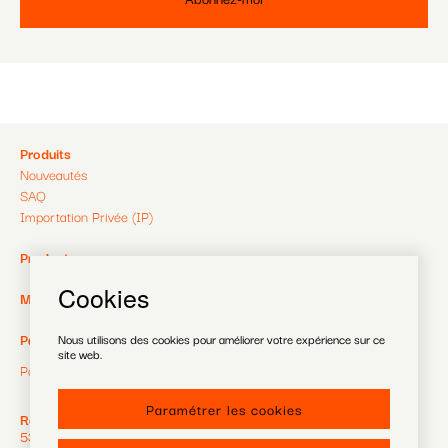
Pied
Produits
Nouveautés
de
SAQ
Importation Privée (IP)
page
Pied
Producteurs
de
Cookies
Pied
MagaZine
page
de
Pied
Payer
Nous utilisons des cookies pour améliorer votre expérience sur ce
site web.
2
page
Politique de confidentialité
de
3
Paramétrer les cookies
page
RéZin
530, rue St-Zotique Est