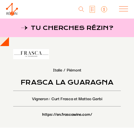
Produits
TU CHERCHES RÉZIN?
Liste particuliers
Producteurs
Aller
au
MagaZine
Liste titulaires
contenu
principal
Tu cherches réZin?
Liste SAQ
Italie
Piémont
MagaZin
FRASCA LA GUARAGNA
Contact
Vigneron
Curt Frasca et Matteo Gerbi
https://en.frascawine.com/
RéZin
530, rue St-Zotique Est
Montréal, Qc, H2S 1M3
info@rezin.com