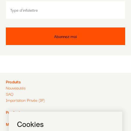
Pied
Produits
Nouveautés
de
SAQ
Importation Privée (IP)
page
Pied
Producteurs
de
Cookies
Pied
MagaZine