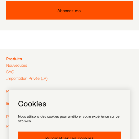
Pied
Produits
Nouveautés
de
SAQ
Importation Privée (IP)
page
Pied
Producteurs
de
Cookies
Pied
MagaZine
page
de
Pied
Payer
Nous utilisons des cookies pour améliorer votre expérience sur ce
site web.
2
page
Politique de confidentialité
de
Paramétrer les cookies