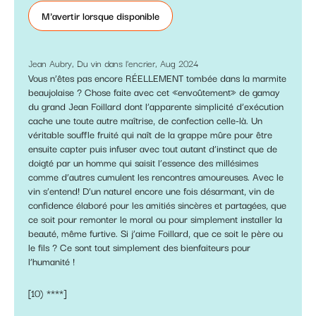
M'avertir lorsque disponible
Jean Aubry, Du vin dans l'encrier, Aug 2024
Vous n’êtes pas encore RÉELLEMENT tombée dans la marmite
beaujolaise ? Chose faite avec cet «envoûtement» de gamay
du grand Jean Foillard dont l’apparente simplicité d’exécution
cache une toute autre maîtrise, de confection celle-là. Un
véritable souffle fruité qui naît de la grappe mûre pour être
ensuite capter puis infuser avec tout autant d’instinct que de
doigté par un homme qui saisit l’essence des millésimes
comme d’autres cumulent les rencontres amoureuses. Avec le
vin s’entend! D’un naturel encore une fois désarmant, vin de
confidence élaboré pour les amitiés sincères et partagées, que
ce soit pour remonter le moral ou pour simplement installer la
beauté, même furtive. Si j’aime Foillard, que ce soit le père ou
le fils ? Ce sont tout simplement des bienfaiteurs pour
l’humanité !
[10) ****]