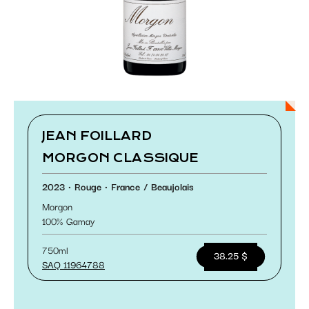
Paramétrer les cookies
JEAN FOILLARD
MORGON CLASSIQUE
2023
Rouge
France
Beaujolais
Morgon
100
Gamay
750ml
38.25 $
SAQ 11964788