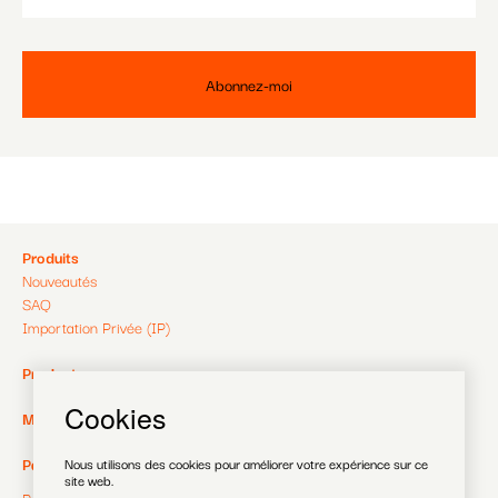
Pied
Produits
Nouveautés
de
SAQ
Importation Privée (IP)
page
Pied
Producteurs
de
Cookies
Pied
MagaZine
page
de
Pied
Payer
Nous utilisons des cookies pour améliorer votre expérience sur ce
site web.