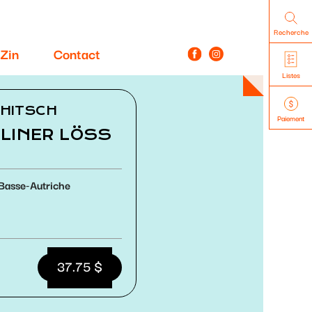
Recherche
Zin
Contact
Listes
CHITSCH
Paiement
LINER LÖSS
Basse-Autriche
37.75 $