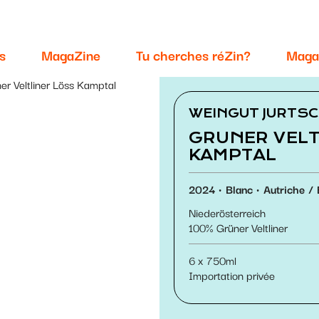
s
MagaZine
Tu cherches réZin?
Maga
ner Veltliner Löss Kamptal
WEINGUT JURTS
GRUNER VELT
KAMPTAL
2024
Blanc
Autriche
Niederösterreich
100
Grüner Veltliner
6 x 750ml
Importation privée