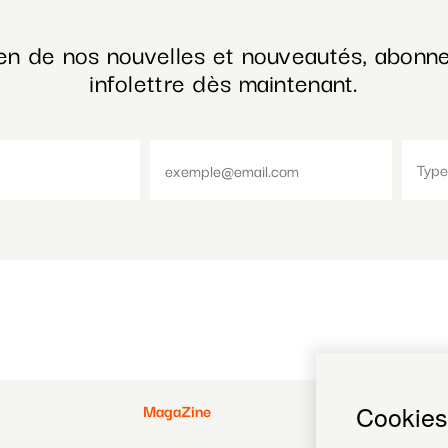
en de nos nouvelles et nouveautés, abonne
infolettre dès maintenant.
Pied
Pied
MagaZine
Payer
Cookies
Politique de co