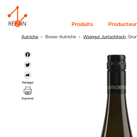
Navigation
Aller
au
principale
contenu
Produits
Producteur
principal
Autriche
Basse-Autriche
Weingut Jurtschitsch
, Gru
Facebook
Twitter
Partager
Imprimer