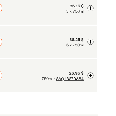
86.15 $
3 x 750ml
36.25 $
6 x 750ml
26.95 $
750ml
SAQ 13679884