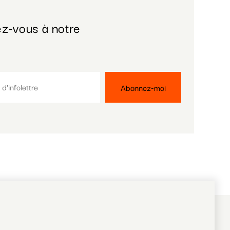
z-vous à notre
RéZin
530, rue St-Zotique Est
nfidentialité
Montréal, Qc, H2S 1M3