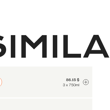
IMILA
86.15 $
3 x 750ml