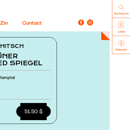
Recherche
Zin
Contact
Listes
CHITSCH
Paiement
ÜNER
ED SPIEGEL
Kamptal
51.50 $