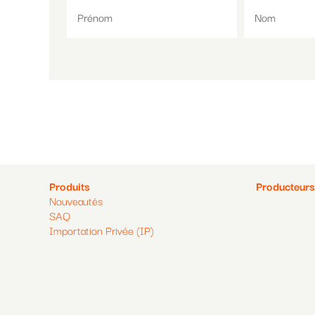
Pied
Pied
Produits
Producteurs
Nouveautés
de
de
SAQ
Importation Privée (IP)
page
page
2