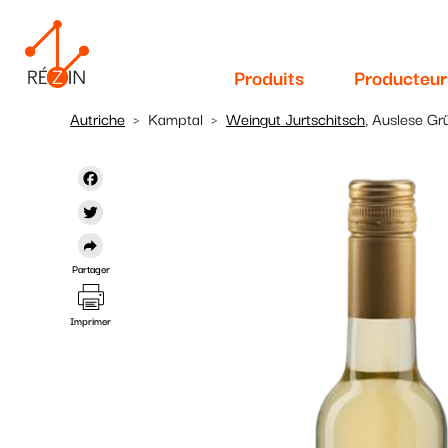
Navigation
Aller
au
principale
contenu
Produits
Producteur
principal
Autriche
Kamptal
Weingut Jurtschitsch
, Auslese Grü
Facebook
Twitter
Partager
Imprimer