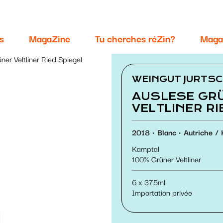
s
MagaZine
Tu cherches réZin?
Maga
ner Veltliner Ried Spiegel
WEINGUT JURTS
AUSLESE GR
VELTLINER RI
2018
Blanc
Autriche
Kamptal
100
Grüner Veltliner
6 x 375ml
Importation privée