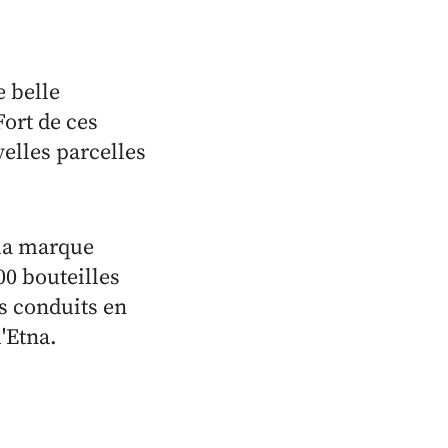
e belle
Fort de ces
elles parcelles
e la marque
00 bouteilles
s conduits en
'Etna.