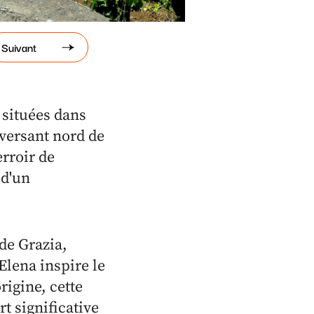
Suivant
s situées dans
 versant nord de
erroir de
 d'un
 de Grazia,
Elena inspire le
rigine, cette
t significative