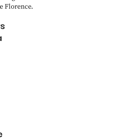
e Florence.
rs
a
e