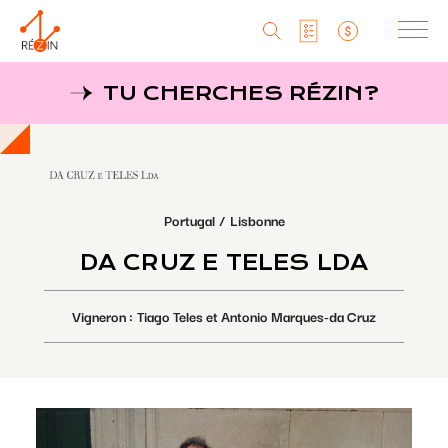
Produits
TU CHERCHES RÉZIN?
Liste particuliers
Producteurs
Aller
au
MagaZine
Liste titulaires
contenu
principal
Tu cherches réZin?
Portugal
Lisbonne
Liste SAQ
MagaZin
DA CRUZ E TELES LDA
Contact
Vigneron
Tiago Teles et Antonio Marques-da Cruz
RéZin
530, rue St-Zotique Est
Montréal, Qc, H2S 1M3
info@rezin.com