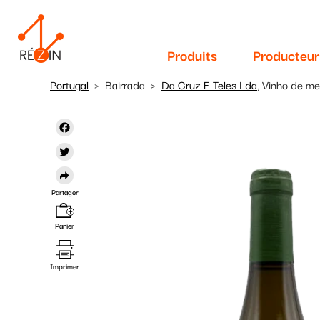
Navigation
Aller
au
principale
contenu
Produits
Producteur
principal
Portugal
Bairrada
Da Cruz E Teles Lda
, Vinho de m
Facebook
Twitter
Partager
Panier
Imprimer