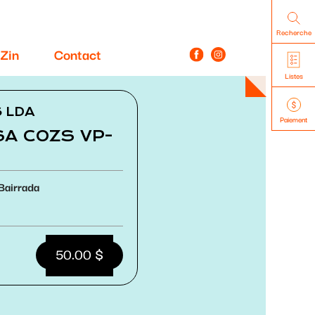
Recherche
Zin
Contact
Listes
S LDA
Paiement
SA COZS VP-
Bairrada
50.00 $