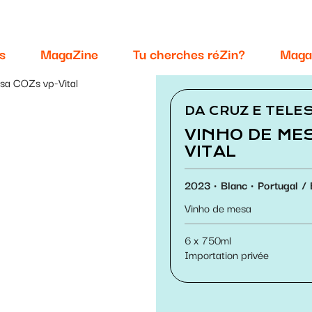
s
MagaZine
Tu cherches réZin?
Maga
esa COZs vp-Vital
DA CRUZ E TELE
VINHO DE ME
VITAL
2023
Blanc
Portugal
Vinho de mesa
6 x 750ml
Importation privée