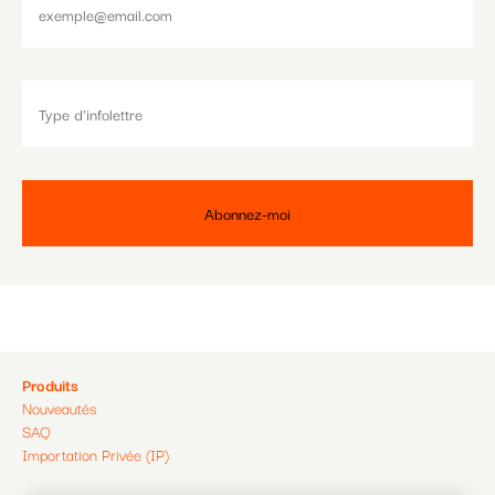
Pied
Produits
Nouveautés
de
SAQ
Importation Privée (IP)
page