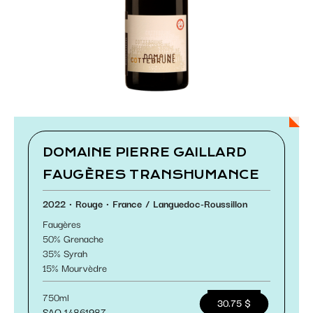
Paramétrer les cookies
DOMAINE PIERRE GAILLARD
FAUGÈRES TRANSHUMANCE
2022
Rouge
France
Languedoc-Roussillon
Faugères
50
Grenache
35
Syrah
15
Mourvèdre
750ml
30.75 $
SAQ 14861987