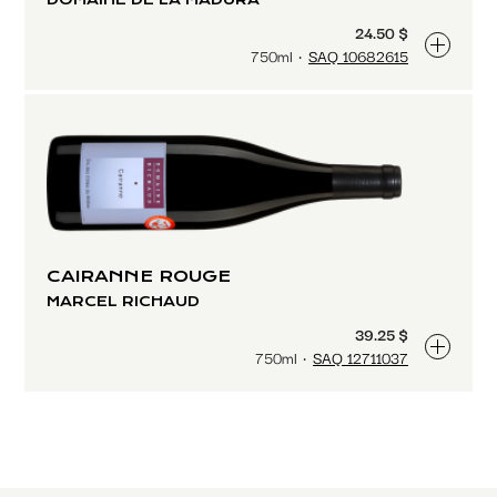
24.50 $
750ml
SAQ 10682615
CAIRANNE ROUGE
MARCEL RICHAUD
39.25 $
750ml
SAQ 12711037