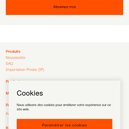
Pied
Produits
Nouveautés
de
SAQ
Importation Privée (IP)
page
Pied
Producteurs
de
Cookies
Pied
MagaZine
page
de
Pied
Payer
Nous utilisons des cookies pour améliorer votre expérience sur ce
site web.
2
page
Politique de confidentialité
de
3
page
Paramétrer les cookies
RéZin