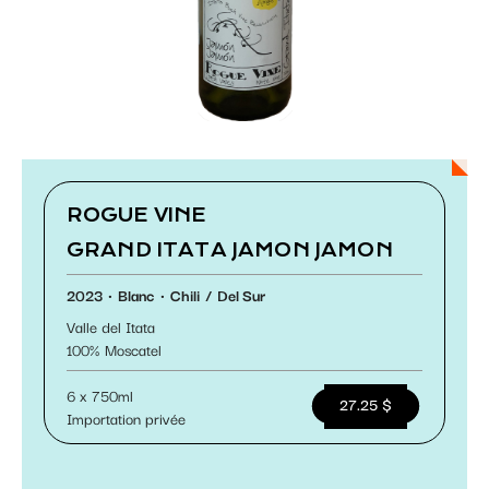
Paramétrer les cookies
ROGUE VINE
GRAND ITATA JAMON JAMON
2023
Blanc
Chili
Del Sur
Valle del Itata
100
Moscatel
6 x 750ml
27.25 $
Importation privée