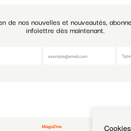
en de nos nouvelles et nouveautés, abonne
infolettre dès maintenant.
Pied
Pied
MagaZine
Payer
Cookies