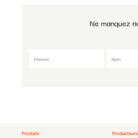
Ne manquez ri
Pied
Pied
Produits
Producteurs