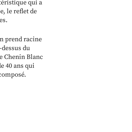
téristique qui a
, le reflet de
es.
in prend racine
u-dessus du
de Chenin Blanc
e 40 ans qui
décomposé.