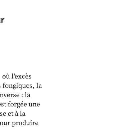
r
 où l'excès
 fongiques, la
nverse : la
est forgée une
e et à la
pour produire