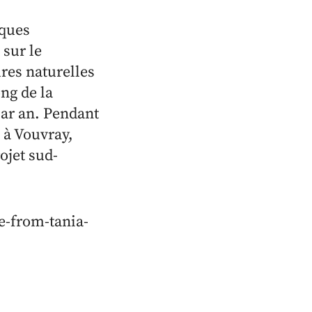
iques
 sur le
ures naturelles
ng de la
par an. Pendant
 à Vouvray,
rojet sud-
ee-from-tania-