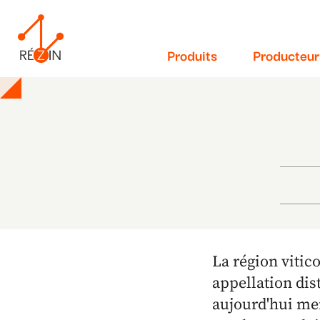
Navigation
Aller
au
principale
contenu
Produits
Producteur
principal
La région vitico
appellation dis
aujourd'hui me