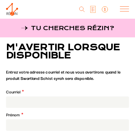
Produits
TU CHERCHES RÉZIN?
Liste particuliers
Producteurs
Aller
M'AVERTIR LORSQUE
au
MagaZine
Liste titulaires
contenu
DISPONIBLE
principal
Tu cherches réZin?
Liste SAQ
Entrez votre adresse courriel et nous vous avertirons quand le
MagaZin
produit Swartland Schist syrah sera disponible.
Contact
Courriel
Prénom
RéZin
530, rue St-Zotique Est
Montréal, Qc, H2S 1M3
info@rezin.com