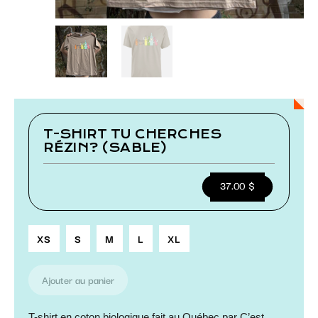
Paramétrer les cookies
T-SHIRT TU CHERCHES
RÉZIN? (SABLE)
37.00
XS
S
M
L
XL
Ajouter au panier
T-shirt en coton biologique fait au Québec par C’est