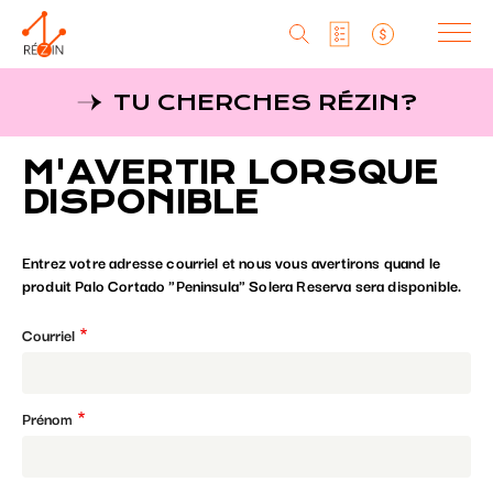
Produits
TU CHERCHES RÉZIN?
Liste particuliers
Producteurs
Aller
M'AVERTIR LORSQUE
au
MagaZine
Liste titulaires
contenu
DISPONIBLE
principal
Tu cherches réZin?
Liste SAQ
Entrez votre adresse courriel et nous vous avertirons quand le
MagaZin
produit Palo Cortado "Peninsula" Solera Reserva sera disponible.
Contact
Courriel
Prénom
RéZin
530, rue St-Zotique Est
Montréal, Qc, H2S 1M3
info@rezin.com