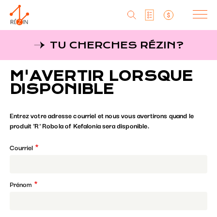
Produits
TU CHERCHES RÉZIN?
Liste particuliers
Producteurs
Aller
M'AVERTIR LORSQUE
au
MagaZine
Liste titulaires
contenu
DISPONIBLE
principal
Tu cherches réZin?
Liste SAQ
Entrez votre adresse courriel et nous vous avertirons quand le
MagaZin
produit 'R' Robola of Kefalonia sera disponible.
Contact
Courriel
Prénom
RéZin
530, rue St-Zotique Est
Montréal, Qc, H2S 1M3
info@rezin.com