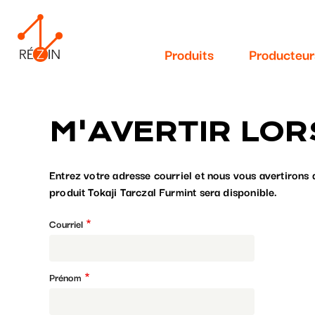
Navigation
Aller
au
principale
contenu
Produits
Producteur
principal
M'AVERTIR LOR
Entrez votre adresse courriel et nous vous avertirons 
produit Tokaji Tarczal Furmint sera disponible.
Courriel
Prénom