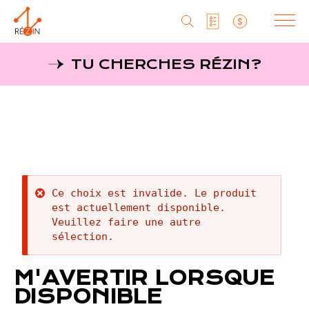
Produits
TU CHERCHES RÉZIN?
Liste SAQ
Producteurs
Aller
au
MagaZine
Liste particuliers
contenu
principal
Tu cherches réZin?
Liste titulaires
MagaZin
Message
Ce choix est invalide. Le produit
Contact
est actuellement disponible.
d'erreur
Veuillez faire une autre
sélection.
RéZin
M'AVERTIR LORSQUE
530, rue St-Zotique Est
DISPONIBLE
Montréal, Qc, H2S 1M3
info@rezin.com