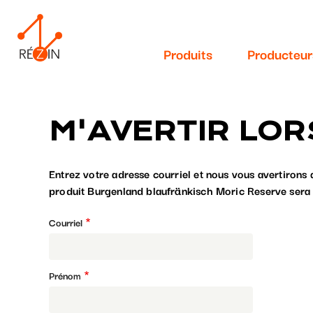
Navigation
Aller
au
principale
contenu
Produits
Producteur
principal
M'AVERTIR LOR
Entrez votre adresse courriel et nous vous avertirons 
produit Burgenland blaufränkisch Moric Reserve sera 
Courriel
Prénom