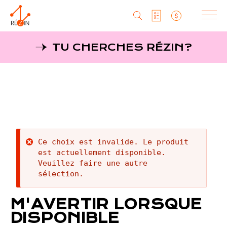
Produits
TU CHERCHES RÉZIN?
Liste particuliers
Producteurs
Aller
au
MagaZine
Liste titulaires
contenu
principal
Tu cherches réZin?
Liste SAQ
MagaZin
Message
Ce choix est invalide. Le produit
Contact
est actuellement disponible.
d'erreur
Veuillez faire une autre
sélection.
RéZin
M'AVERTIR LORSQUE
530, rue St-Zotique Est
DISPONIBLE
Montréal, Qc, H2S 1M3
info@rezin.com