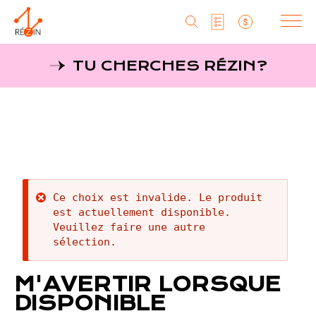
Produits
TU CHERCHES RÉZIN?
Liste particuliers
Producteurs
Aller
au
MagaZine
Liste titulaires
contenu
principal
Tu cherches réZin?
Liste SAQ
MagaZin
Message
Ce choix est invalide. Le produit
Contact
est actuellement disponible.
d'erreur
Veuillez faire une autre
sélection.
RéZin
M'AVERTIR LORSQUE
530, rue St-Zotique Est
DISPONIBLE
Montréal, Qc, H2S 1M3
info@rezin.com