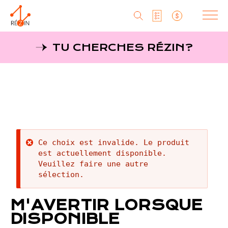
Produits
TU CHERCHES RÉZIN?
Liste particuliers
Producteurs
Aller
au
MagaZine
Liste titulaires
contenu
principal
Tu cherches réZin?
Liste SAQ
MagaZin
Message
Ce choix est invalide. Le produit
Contact
est actuellement disponible.
d'erreur
Veuillez faire une autre
sélection.
RéZin
M'AVERTIR LORSQUE
530, rue St-Zotique Est
DISPONIBLE
Montréal, Qc, H2S 1M3
info@rezin.com