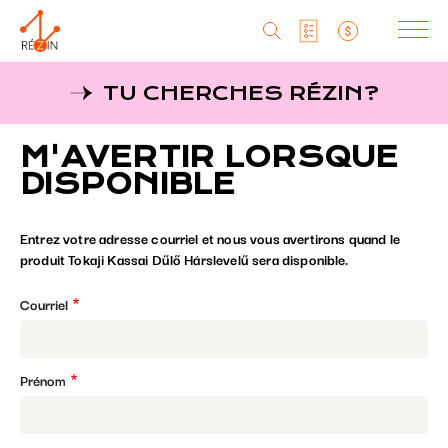
Produits
TU CHERCHES RÉZIN?
Liste particuliers
Producteurs
Aller
M'AVERTIR LORSQUE
au
MagaZine
Liste titulaires
contenu
DISPONIBLE
principal
Tu cherches réZin?
Liste SAQ
Entrez votre adresse courriel et nous vous avertirons quand le
MagaZin
produit Tokaji Kassai Dűlő Hárslevelű sera disponible.
Contact
Courriel
Prénom
RéZin
530, rue St-Zotique Est
Montréal, Qc, H2S 1M3
info@rezin.com