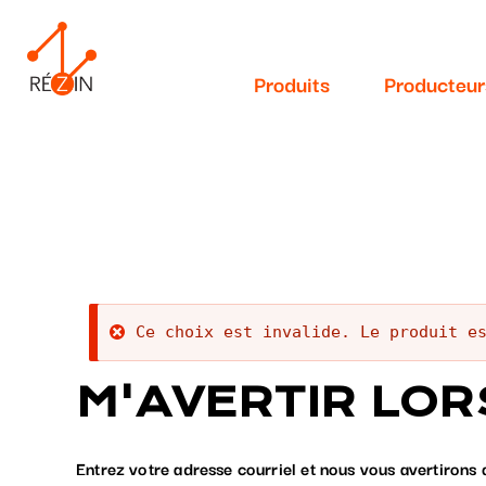
Navigation
Aller
au
principale
contenu
Produits
Producteur
principal
Message
Ce choix est invalide. Le produit e
d'erreur
M'AVERTIR LOR
Entrez votre adresse courriel et nous vous avertirons 