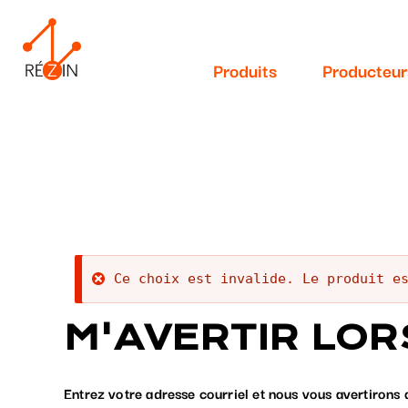
Navigation
Aller
au
principale
contenu
Produits
Producteur
principal
Message
Ce choix est invalide. Le produit e
d'erreur
M'AVERTIR LOR
Entrez votre adresse courriel et nous vous avertirons 