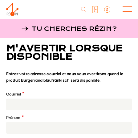
Produits
TU CHERCHES RÉZIN?
Liste particuliers
Producteurs
Aller
M'AVERTIR LORSQUE
au
MagaZine
Liste titulaires
contenu
DISPONIBLE
principal
Tu cherches réZin?
Liste SAQ
Entrez votre adresse courriel et nous vous avertirons quand le
MagaZin
produit Burgenland blaufränkisch sera disponible.
Contact
Courriel
Prénom
RéZin
530, rue St-Zotique Est
Montréal, Qc, H2S 1M3
info@rezin.com