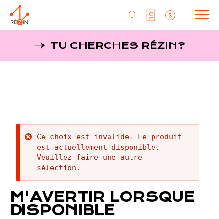
Produits
TU CHERCHES RÉZIN?
Liste particuliers
Producteurs
Aller
au
MagaZine
Liste titulaires
contenu
principal
Tu cherches réZin?
Liste SAQ
MagaZin
Message
Ce choix est invalide. Le produit
Contact
est actuellement disponible.
d'erreur
Veuillez faire une autre
sélection.
RéZin
M'AVERTIR LORSQUE
530, rue St-Zotique Est
DISPONIBLE
Montréal, Qc, H2S 1M3
info@rezin.com