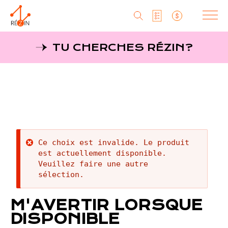
Produits
TU CHERCHES RÉZIN?
Liste particuliers
Producteurs
Aller
au
MagaZine
Liste titulaires
contenu
principal
Tu cherches réZin?
Liste SAQ
MagaZin
Message
Ce choix est invalide. Le produit
Contact
est actuellement disponible.
d'erreur
Veuillez faire une autre
sélection.
RéZin
M'AVERTIR LORSQUE
530, rue St-Zotique Est
DISPONIBLE
Montréal, Qc, H2S 1M3
info@rezin.com