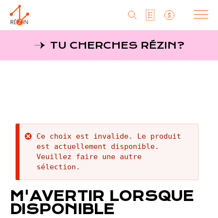
Produits
TU CHERCHES RÉZIN?
Liste particuliers
Producteurs
Aller
au
MagaZine
Liste titulaires
contenu
principal
Tu cherches réZin?
Liste SAQ
MagaZin
Message
Ce choix est invalide. Le produit
Contact
est actuellement disponible.
d'erreur
Veuillez faire une autre
sélection.
RéZin
M'AVERTIR LORSQUE
530, rue St-Zotique Est
DISPONIBLE
Montréal, Qc, H2S 1M3
info@rezin.com