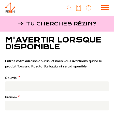
Produits
TU CHERCHES RÉZIN?
Liste particuliers
Producteurs
Aller
M'AVERTIR LORSQUE
au
MagaZine
Liste titulaires
contenu
DISPONIBLE
principal
Tu cherches réZin?
Liste SAQ
Entrez votre adresse courriel et nous vous avertirons quand le
MagaZin
produit Toscana Rosato Barbagianni sera disponible.
Contact
Courriel
Prénom
RéZin
530, rue St-Zotique Est
Montréal, Qc, H2S 1M3
info@rezin.com