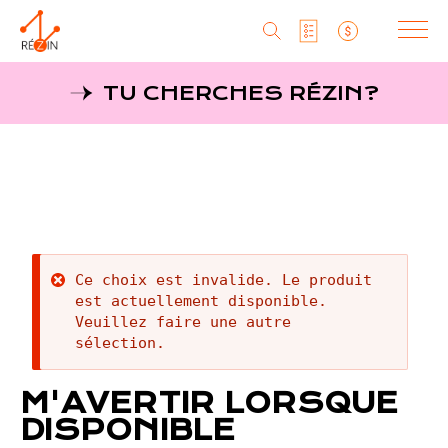
Produits
TU CHERCHES RÉZIN?
Liste particuliers
Producteurs
Aller
au
MagaZine
Liste titulaires
contenu
principal
Tu cherches réZin?
Liste SAQ
MagaZin
Message
Ce choix est invalide. Le produit
Contact
est actuellement disponible.
d'erreur
Veuillez faire une autre
sélection.
RéZin
M'AVERTIR LORSQUE
530, rue St-Zotique Est
DISPONIBLE
Montréal, Qc, H2S 1M3
info@rezin.com